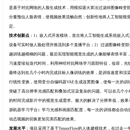
是基于对抗网络的人脸生成技术，用模拟退火算法过滤掉图像畸变部
分量预估人脸表情，使视频效果流畅自然；创新性地将人工智能视
定。
技术创新点
：1）嵌入式开发模块，首次将人工智能生成系统嵌入
设备可实时做人脸处理并推流到多个直播平台；2）过滤图像畸变部
越训练越模糊的问题，最后实现智能视觉生成的人像能够表情丰富，
习速度缩短迭代时间，利用神经对抗网络学习面部特征，妆容，光
最终达到在几个小时内完成目标人像训练的效果，是训练速度和渲染
行线性变换，使用变分自编码器VAE生成连贯图像，使每一次的训
突破了高分辨率光感匹配和叠加式渲染复杂的问题。可以在几个小
的时间完成影片中的视觉生成需求。极大的解决了分辨率低，效果不稳定
源机器学习平台）学习光感和画面匹配度，每一次的训练都会自动
动态视频的切换更加完美匹配的效果。
发展水平
：项目采用了基于TensorFlow的人体建模技术，在过