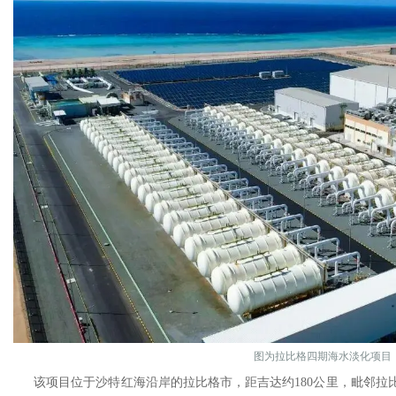
图为拉比格四期海水淡化项目
该项目位于沙特红海沿岸的拉比格市，距吉达约180公里，毗邻拉比