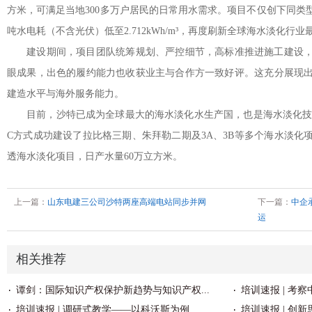
方米，可满足当地300多万户居民的日常用水需求。项目不仅创下同类
吨水电耗（不含光伏）低至2.712kWh/m³，再度刷新全球海水淡化行
建设期间，项目团队统筹规划、严控细节，高标准推进施工建设，
眼成果，出色的履约能力也收获业主与合作方一致好评。这充分展现
建造水平与海外服务能力。
目前，沙特已成为全球最大的海水淡化水生产国，也是海水淡化技术
C方式成功建设了拉比格三期、朱拜勒二期及3A、3B等多个海水淡化
透海水淡化项目，日产水量60万立方米。
上一篇：
山东电建三公司沙特两座高端电站同步并网
下一篇：
中企
运
相关推荐
谭剑：国际知识产权保护新趋势与知识产权...
培训速报 | 考
培训速报 | 调研式教学——以科沃斯为例...
培训速报 | 创