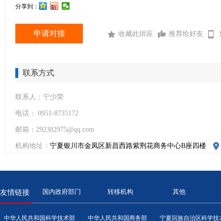
分享到：
申请对接
收藏此供应
推荐给好友
联系方式
联系人：宁少荣
电话： 0951-8735172
邮箱：292382975@qq.com
机构地址：
宁夏银川市金凤区新昌西路紫荆花商务中心B座四楼
国内政府部门
转移机构
其他
友情链接
中华人民共和国科学技术部
中华人民共和国商务部
宁夏回族自治区科学技